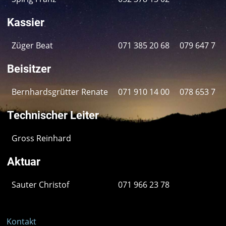
Kassier
Züger Beat
071 385 20 68
079 647 70 
Beisitzer
Bernhardsgrütter Renate
071 910 14 00
078 653 76 
Technischer Leiter
Gross Reinhard
Aktuar
Sauter Christof
071 966 23 78
Kontakt