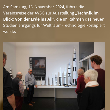
Am Samstag, 16. November 2024, führte die
Vereinsreise der AVSG zur Ausstellung
„Technik im
Blick: Von der Erde ins All“
, die im Rahmen des neuen
Studienlehrgangs für Weltraum-Technologie konzipiert
wurde.